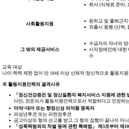
취사 (식재료 준비, 
등하교 및 출퇴근지
사회활동지원
외출시 동행 (산책,
수급자의 자녀의 양육
그 밖의 제공서비스
시각장애인에 대한 
스
교육 대상
나이·학력 제한 없이 만 18세 이상 신체적·정신적으로 활동지
※ 활동지원인력의 결격사유
「정신건강증진 및 정신질환자 복지서비스 지원에 관한 법
다만, 전문의가 활동지원인력으로서 적합하다고 인정하는
마약･대마 또는 향정신성 의약품 중독자
피성년후견 또는 피한정후견
금고이상의 형의 선고를 받고 그 형의 집행이 끝나지 아
「성폭력범죄의 처벌 등에 관한 특례법」 제3조부터 제10