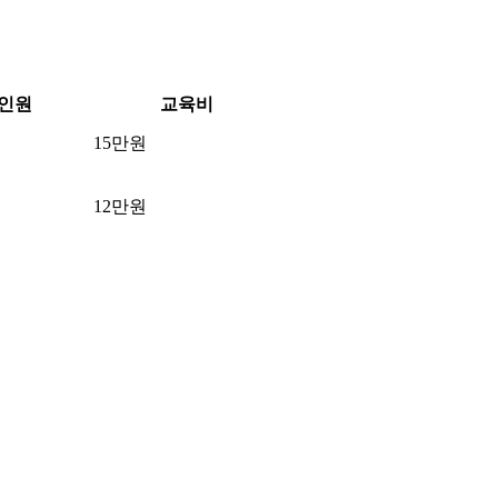
인원
교육비
15만원
12만원