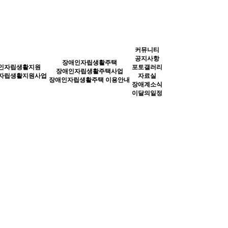
커뮤니티
공지사항
장애인자립생활주택
인자립생활지원
포토갤러리
장애인자립생활주택사업
자립생활지원사업
자료실
장애인자립생활주택 이용안내
장애계소식
이달의일정